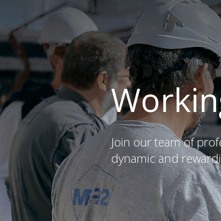
Workin
Join our team of pro
dynamic and rewardi