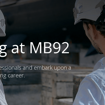
g at MB92
fessionals and embark upon a
ng career.