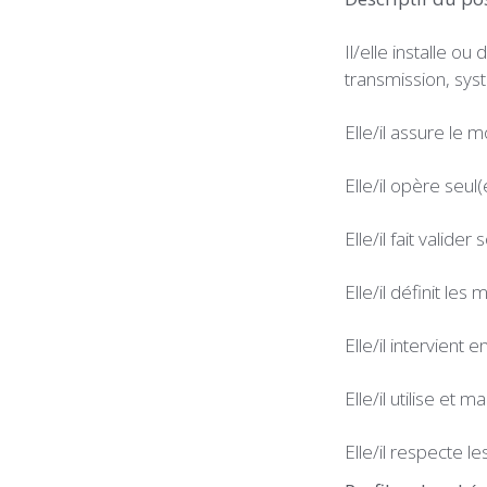
Il/elle installe 
transmission, sys
Elle/il assure le m
Elle/il opère seul
Elle/il fait valider
Elle/il définit le
Elle/il intervient 
Elle/il utilise et m
Elle/il respecte l