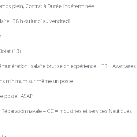
emps plein, Contrat à Durée Indéterminée
re : 38 h du lundi au vendredi
n
iotat (13)
munération : salaire brut selon expérience + TR + Avantages
 ans minimum sur même un poste
de poste : ASAP
 : Réparation navale – CC = Industries et services Nautiques
ste