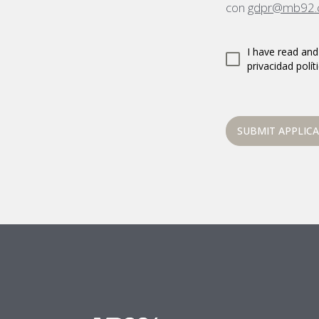
con
gdpr@mb92.
I have read and
privacidad políti
SUBMIT APPLIC