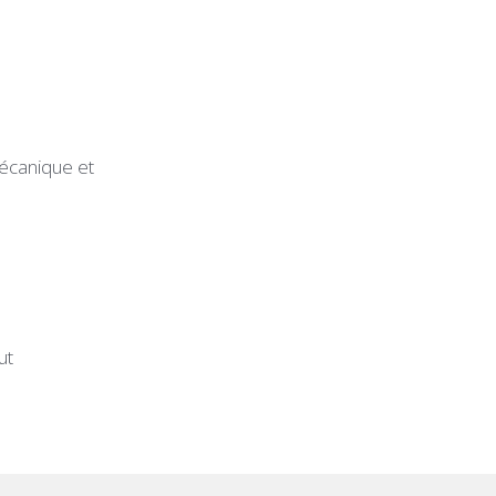
mécanique et
ut