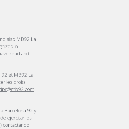
 and also MB92 La
gnized in
 have read and
na 92 et MB92 La
er les droits
dpr@mb92.com
.
na Barcelona 92 y
de ejercitar los
) contactando