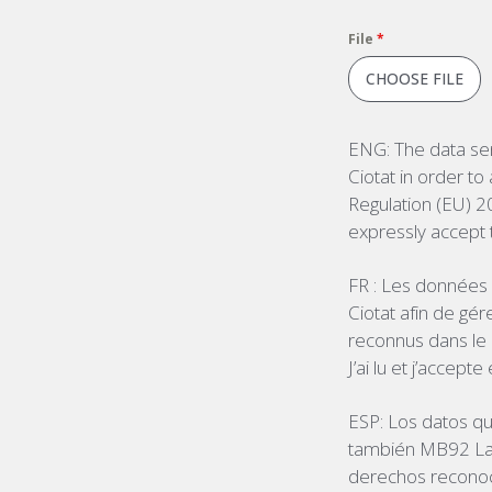
File
*
CHOOSE FILE
ENG: The data sen
Ciotat in order to
Regulation (EU) 2
expressly accept t
FR : Les données 
Ciotat afin de gé
reconnus dans le
J’ai lu et j’accept
ESP: Los datos qu
también MB92 La Ci
derechos reconoc