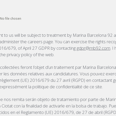
No file chosen
t to us will be subject to treatment by Marina Barcelona 92
 administer the careers page. You can exercise the rights reco
016/679, of April 27 GDPR by contacting
gdpr@mb92.com
. I
he privacy policy of the web.
collectées feront l’objet d’un traitement par Marina Barcelo
rer les données relatives aux candidatures. Vous pouvez exerc
 règlement (UE) 2016/679 du 27 avril (RGPD) en contactant
g
e expressément la politique de confidentialité de ce site.
e nos remita serán objeto de tratamiento por parte de Mari
otat con la finalidad de activarle en la bolsa de trabajo. Pue
idos en el Reglamento (UE) 2016/679, de 27 de abril (RGPD