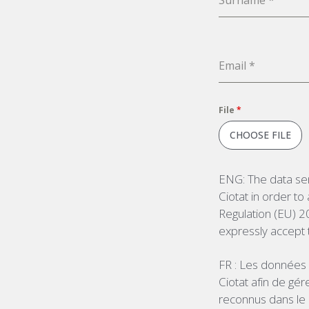
Email
*
File
*
CHOOSE FILE
ENG: The data sen
Ciotat in order to
Regulation (EU) 2
expressly accept t
FR : Les données 
Ciotat afin de gé
reconnus dans le