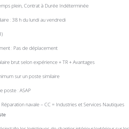
emps plein, Contrat à Durée Indéterminée
re : 38 h du lundi au vendredi
3)
ment : Pas de déplacement
laire brut selon expérience + TR + Avantages
nimum sur un poste similaire
de poste : ASAP
 : Réparation navale – CC = Industries et Services Nautiques
ste
 désinstalle les logistiques de chantier intérieur/extérieur sur le