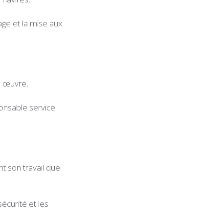
age et la mise aux
en œuvre,
sponsable service
nt son travail que
sécurité et les