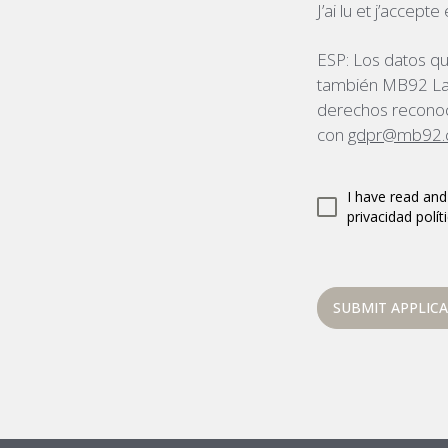
J’ai lu et j’accept
ESP: Los datos qu
también MB92 La Ci
derechos reconoc
con
gdpr@mb92.
I have read and
privacidad políti
SUBMIT APPLIC