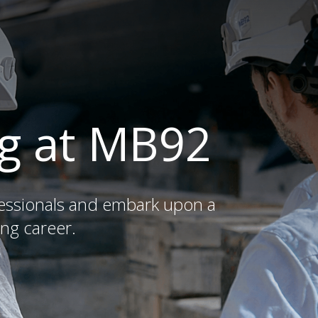
g at MB92
fessionals and embark upon a
ng career.