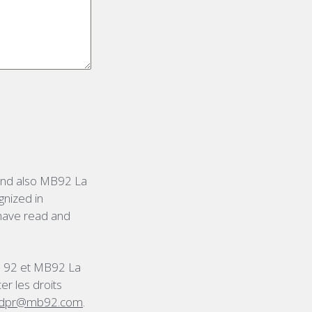
 and also MB92 La
gnized in
 have read and
na 92 et MB92 La
er les droits
dpr@mb92.com
.