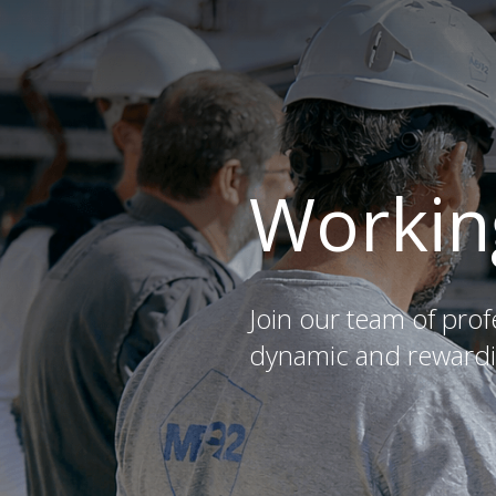
Workin
Join our team of pro
dynamic and rewardi