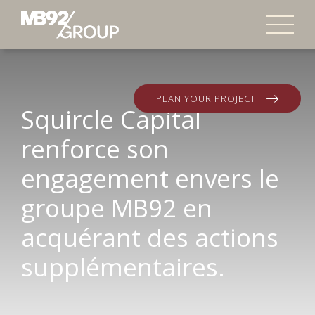
PLAN YOUR PROJECT
Squircle Capital
renforce son
engagement envers le
groupe MB92 en
acquérant des actions
supplémentaires.