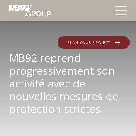
PLAN YOUR PROJECT
MB92 reprend
progressivement son
activité avec de
nouvelles mesures de
protection strictes