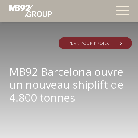
PLAN YOUR PROJECT
MB92 Barcelona ouvre
un nouveau shiplift de
4.800 tonnes