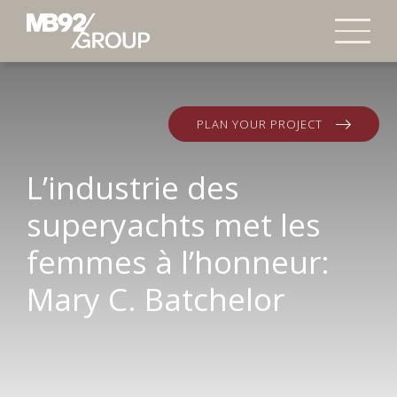
PLAN YOUR PROJECT
L’industrie des
superyachts met les
femmes à l’honneur:
Mary C. Batchelor