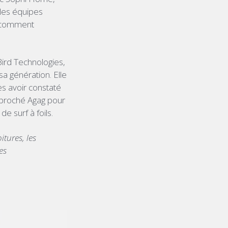
 les équipes
r comment
Bird Technologies,
a génération. Elle
ès avoir constaté
approché Agag pour
e surf à foils.
itures, les
es