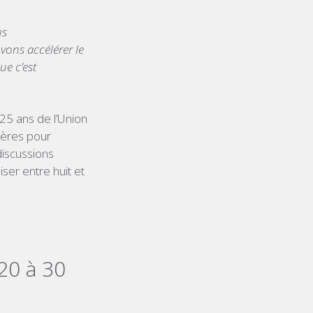
us
uvons accélérer le
ue c’est
 25 ans de l’Union
ières pour
discussions
ser entre huit et
20 à 30