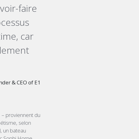
voir-faire
ocessus
time, car
llement
nder & CEO of E1
– proviennent du
létisme, selon
d, un bateau
ec Sophi Horne,