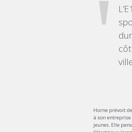
L’E
spo
dur
côt
vil
Horne prévoit de
à son entreprise
jeunes. Elle pen