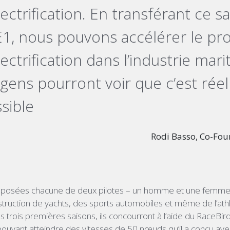
lectrification. En transférant ce sa
’E1, nous pouvons accélérer le pr
lectrification dans l’industrie mari
 gens pourront voir que c’est rée
sible
Rodi Basso, Co-Fou
posées chacune de deux pilotes – un homme et une femme 
struction de yachts, des sports automobiles et même de l’ath
s trois premières saisons, ils concourront à l’aide du RaceBir
s pouvant atteindre des vitesses de 50 nœuds qu’il a conçu av