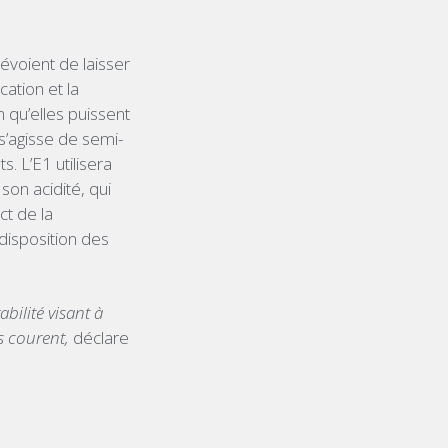
évoient de laisser
cation et la
n qu’elles puissent
 s’agisse de semi-
. L’E1 utilisera
son acidité, qui
ct de la
disposition des
bilité visant à
s courent,
déclare