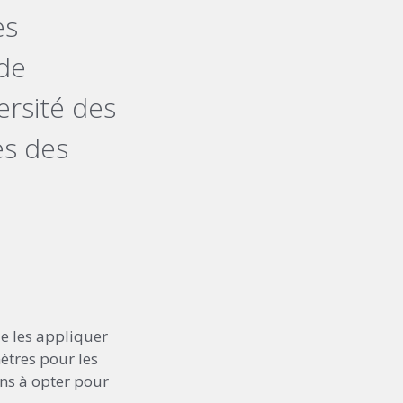
es
 de
versité des
es des
de les appliquer
ètres pour les
ens à opter pour