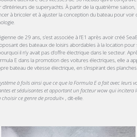
 d’intérieurs de superyachts. À partir de la quatrième saison,
r à bricoler et à ajuster la conception du bateau pour voi
ologie.
ienne de 29 ans, s’est associée à l’E1 après avoir créé Sea
oposant des bateaux de loisirs abordables à la location pour s
rquoi il n’y avait pas d’offre électrique dans le secteur. Apr
ormula E dans la promotion des voitures électriques, elle a 
re bateau de vitesse électrique, en s’inspirant des planches d
e système à foils ainsi que ce que la Formula E a fait avec leurs vo
ntes et séduisantes et apportant un facteur wow qui incitera l
choisir ce genre de produit
« , dit-elle.