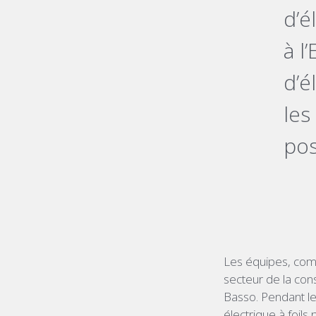
d’é
à l
d’é
les
pos
Les équipes, com
secteur de la con
Basso. Pendant le
électrique à foil