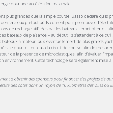
énergie pour une accélération maximale.
ons plus grandes que la simple course. Basso déclare qu’ils pr
 derrière eux partout où ils courent pour promouvoir l’électrifi
ations de recharge utilisées par les bateaux seront offertes afi
 des bateaux de plaisance – au début, ils s’attendent à ce qu’il
ts bateaux à moteur, puis éventuellement de plus grands yachts
éciale pour tester l’eau du circuit de course afin de mesurer 
ateur de la présence de microplastiques, afin d’évaluer l’impa
on environnement. Cette technologie sera également mise à 
ment à obtenir des sponsors pour financer des projets de dura
versité des côtes dans un rayon de 10 kilomètres des villes où il