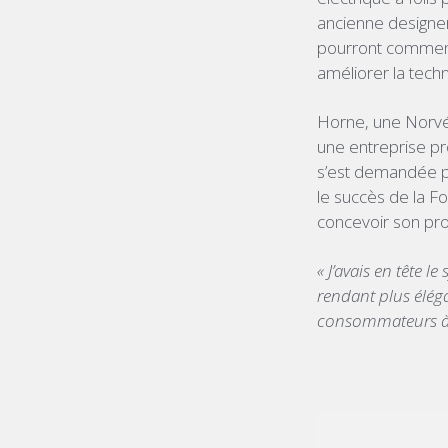
ancienne designer
pourront commence
améliorer la techn
Horne, une Norvég
une entreprise pr
s’est demandée pou
le succès de la F
concevoir son prop
« J’avais en tête l
rendant plus éléga
consommateurs à 